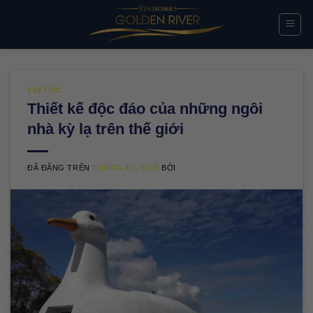
Chuyển
đến
nội
dung
TIN TỨC
Thiết kế độc đáo của những ngôi
nhà kỳ lạ trên thế giới
ĐÃ ĐĂNG TRÊN
THÁNG 4 1, 2025
BỞI