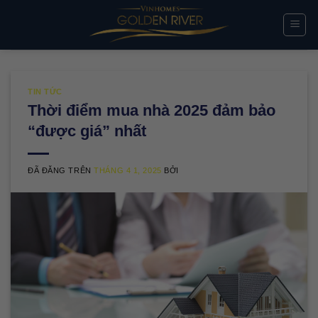
Chuyển
đến
nội
dung
TIN TỨC
Thời điểm mua nhà 2025 đảm bảo
“được giá” nhất
ĐÃ ĐĂNG TRÊN
THÁNG 4 1, 2025
BỞI