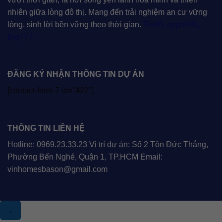
nhiên giữa lòng đô thị. Mang đến trải nghiệm an cư vững
lòng, sinh lời bền vững theo thời gian.
Tin88
,
oppa888
,
Big777
,
ĐĂNG KÝ NHẬN THÔNG TIN DỰ ÁN
[contact-form-7 id="422"]
THÔNG TIN LIÊN HỆ
Hotline: 0969.23.33.23 Vị trí dự án: Số 2 Tôn Đức Thắng,
Phường Bến Nghé, Quận 1, TP.HCM Email:
vinhomesbason@gmail.com
.