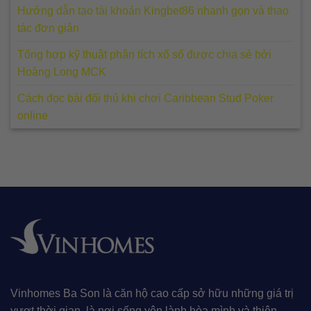
Hướng dẫn tạo tài khoản Kingbet86 nhanh gọn và thao
tác đơn giản
Tổng hợp kỹ thuật phân tích xổ số được chia sẻ bởi
Hoàng Long MCK
Cách đọc bài đối thủ khi chơi Caribbean Stud Poker
online
Vinhomes Ba Son là căn hộ cao cấp sở hữu những giá trị
vượt thời gian, là nơi sống yên lành hòa mình và thiên