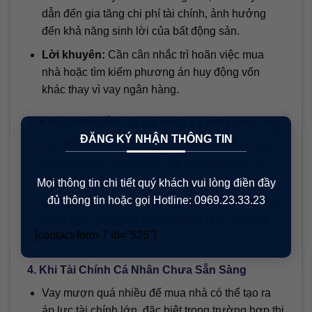
dẫn đến gia tăng chi phí tài chính, ảnh hưởng
đến khả năng sinh lời của bất động sản.
Lời khuyên:
Cần cân nhắc trì hoãn việc mua
nhà hoặc tìm kiếm phương án huy động vốn
khác thay vì vay ngân hàng.
3. Khi Chưa Kiểm Tra Kỹ Pháp Lý Bất Động Sản
×
ĐĂNG KÝ NHẬN THÔNG TIN
Các tài sản chưa có sổ đỏ hoặc có vướng mắc
quy hoạch sẽ đối mặt với rủi ro tranh chấp và
pháp lý rất lớn.
Mọi thông tin chi tiết quý khách vui lòng điền đầy
đủ thông tin hoặc gọi Hotline: 0969.23.33.23
Lời khuyên:
Chỉ thực hiện giao dịch với các bất
động sản có giấy tờ hợp pháp rõ ràng và minh
[contact-form-7 id="526"]
bạch.
4. Khi Tài Chính Cá Nhân Chưa Sẵn Sàng
Vay mượn quá nhiều để mua nhà có thể tạo ra
áp lực tài chính lớn, đặc biệt trong trường hợp thị