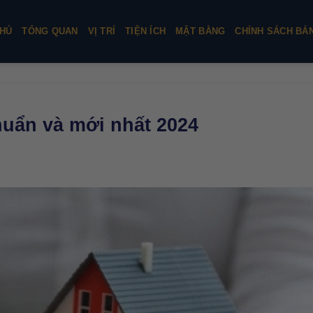
HỦ
TỔNG QUAN
VỊ TRÍ
TIỆN ÍCH
MẶT BẰNG
CHÍNH SÁCH BÁ
huẩn và mới nhất 2024