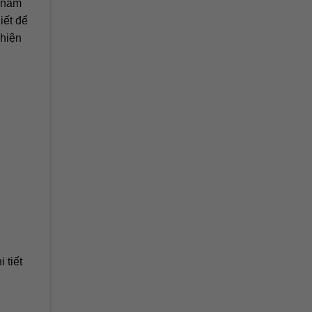
i nắm
iết để
 hiện
 tiết