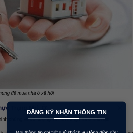
hung để mua nhà ở xã hội
×
hực Trạng Nhà Ở
ĐĂNG KÝ NHẬN THÔNG TIN
nh chứng về đối tượng và tình trạng nhà ở hiện tại:
Mọi thông tin chi tiết quý khách vui lòng điền đầy
h chứng theo quy định của pháp luật và xác nhận về thực trạn