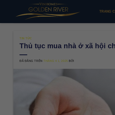
Chuyển
đến
TRANG C
nội
dung
TIN TỨC
Thủ tục mua nhà ở xã hội c
ĐÃ ĐĂNG TRÊN
THÁNG 4 1, 2025
BỞI