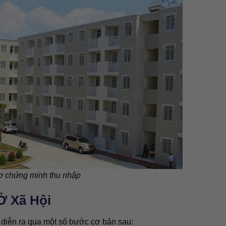
ơ chứng minh thu nhập
Ở Xã Hội
i diễn ra qua một số bước cơ bản sau: