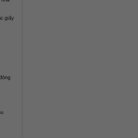
c giấy
 đóng
hu