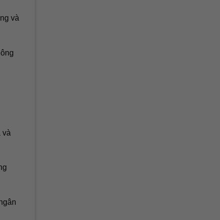
ựng và
hông
 và
ng
 ngân