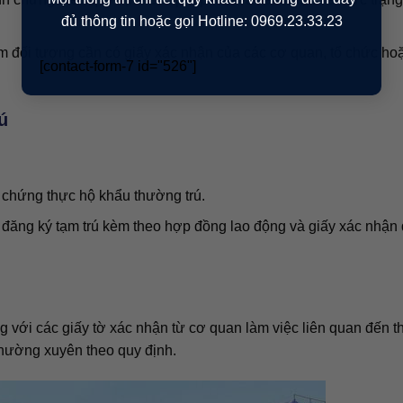
đủ thông tin hoặc gọi Hotline: 0969.23.33.23
 đối tượng cần có giấy xác nhận của các cơ quan, tổ chức hoặ
[contact-form-7 id="526"]
ú
chứng thực hộ khẩu thường trú.
đăng ký tạm trú kèm theo hợp đồng lao động và giấy xác nhận
 với các giấy tờ xác nhận từ cơ quan làm việc liên quan đến t
thường xuyên theo quy định.