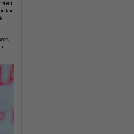
 nhiệm
ững khu
ể
được
hú