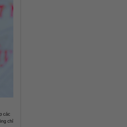
p các
ông chỉ