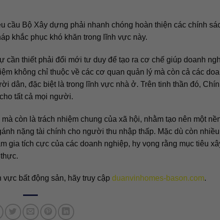
yêu cầu Bộ Xây dựng phải nhanh chóng hoàn thiện các chính sá
pháp khắc phục khó khăn trong lĩnh vực này.
cần thiết phải đổi mới tư duy để tạo ra cơ chế giúp doanh ng
hiệm không chỉ thuộc về các cơ quan quản lý mà còn cả các do
i dân, đặc biệt là trong lĩnh vực nhà ở. Trên tinh thần đó, Chí
cho tất cả mọi người.
ệm mà còn là trách nhiệm chung của xã hội, nhằm tạo nên một nề
 gánh nặng tài chính cho người thu nhập thấp. Mặc dù còn nhiều
am gia tích cực của các doanh nghiệp, hy vọng rằng mục tiêu xâ
 thực.
h vực bất động sản, hãy truy cập
duanvinhomes-bason.com
.