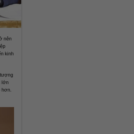
rở nên
iệp
ển kinh
i tượng
 lớn
 hơn.