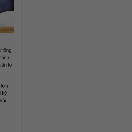
c tổng
 cách
uận lợi
 lớn
i kỳ
hội