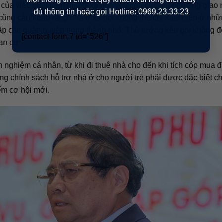
ủa việc phát triển nhà ở xã hội, yêu cầu các địa phương giao
đủ thông tin hoặc gọi Hotline: 0969.23.33.23
 cũng cảnh báo rằng nhà ở xã hội không thể chỉ xuất hiện ở nh
hắp các quận huyện trong thành phố. Thủ tướng kêu gọi không đ
[contact-form-7 id="526"]
an cư.
h nghiệm cá nhân, từ khi đi thuê nhà cho đến khi tích cóp mua 
ng chính sách hỗ trợ nhà ở cho người trẻ phải được đặc biệt c
iếm cơ hội mới.