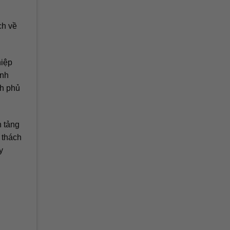
ch về
hiệp
anh
nh phủ
n tảng
 thách
y