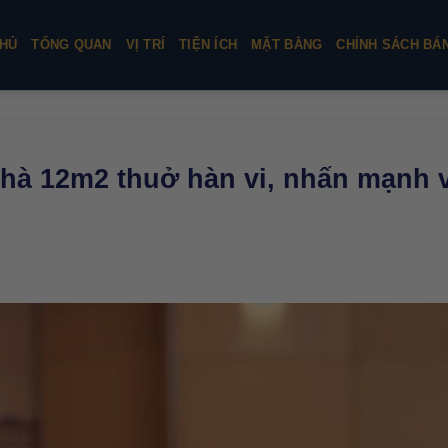
HỦ
TỔNG QUAN
VỊ TRÍ
TIỆN ÍCH
MẶT BẰNG
CHÍNH SÁCH BÁ
hà 12m2 thuở hàn vi, nhấn mạnh v