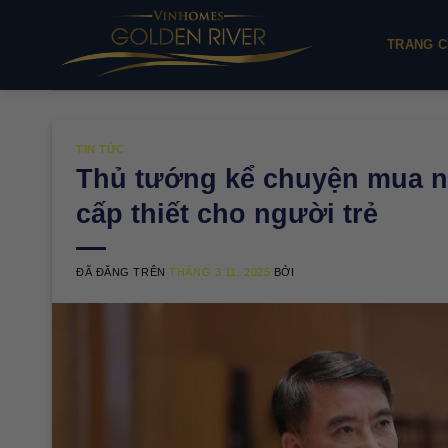
Chuyển
đến
TRANG C
nội
dung
TIN TỨC
Thủ tướng kể chuyện mua n
cấp thiết cho người trẻ
ĐÃ ĐĂNG TRÊN
THÁNG 3 11, 2025
BỞI