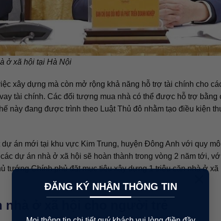
à ở xã hội tại Hà Nội
iệc xây dựng mà còn mở rộng khả năng hỗ trợ tài chính cho cá
vay tài chính. Các đối tượng mua nhà có thể được hỗ trợ bằng
hế này đang được trình theo Luật Thủ đô nhằm tạo điều kiện th
 dự án mới tại khu vực Kim Trung, huyện Đông Anh với quy mô
 các dự án nhà ở xã hội sẽ hoàn thành trong vòng 2 năm tới, vớ
ủ tướng Chính phủ đặt mục tiêu xây dựng 1 triệu căn nhà ở xã 
×
ĐĂNG KÝ NHẬN THÔNG TIN
n nhà ở xã hội cho người trẻ
Mọi thông tin chi tiết quý khách vui lòng điền đầy