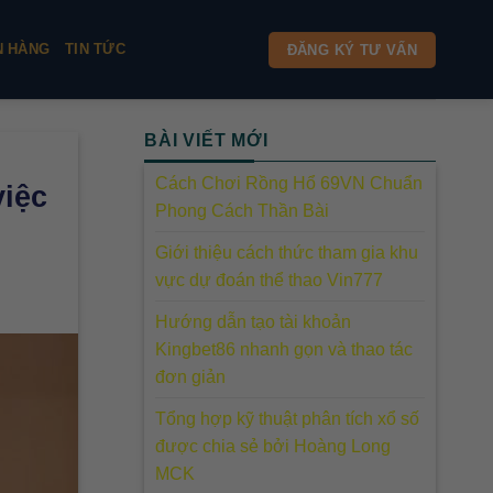
N HÀNG
TIN TỨC
ĐĂNG KÝ TƯ VẤN
BÀI VIẾT MỚI
Cách Chơi Rồng Hổ 69VN Chuẩn
iệc
Phong Cách Thần Bài
Giới thiệu cách thức tham gia khu
vực dự đoán thể thao Vin777
Hướng dẫn tạo tài khoản
Kingbet86 nhanh gọn và thao tác
đơn giản
Tổng hợp kỹ thuật phân tích xổ số
được chia sẻ bởi Hoàng Long
MCK