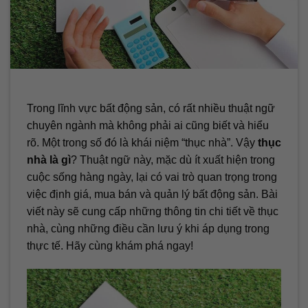
Trong lĩnh vực bất động sản, có rất nhiều thuật ngữ
chuyên ngành mà không phải ai cũng biết và hiểu
rõ. Một trong số đó là khái niệm “thục nhà”. Vậy
thục
nhà là gì
? Thuật ngữ này, mặc dù ít xuất hiện trong
cuộc sống hàng ngày, lại có vai trò quan trọng trong
việc định giá, mua bán và quản lý bất động sản. Bài
viết này sẽ cung cấp những thông tin chi tiết về thục
nhà, cùng những điều cần lưu ý khi áp dụng trong
thực tế. Hãy cùng khám phá ngay!