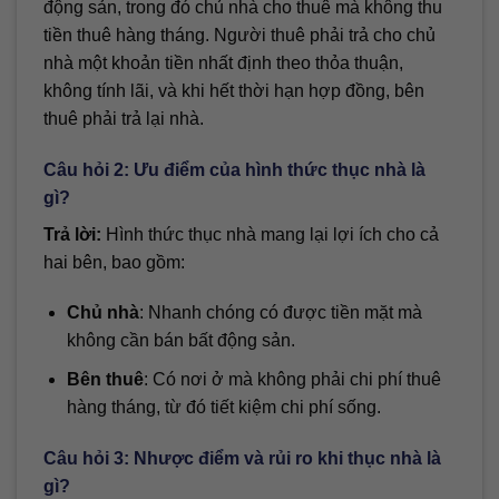
động sản, trong đó chủ nhà cho thuê mà không thu
tiền thuê hàng tháng. Người thuê phải trả cho chủ
nhà một khoản tiền nhất định theo thỏa thuận,
không tính lãi, và khi hết thời hạn hợp đồng, bên
thuê phải trả lại nhà.
Câu hỏi 2: Ưu điểm của hình thức thục nhà là
gì?
Trả lời:
Hình thức thục nhà mang lại lợi ích cho cả
hai bên, bao gồm:
Chủ nhà
: Nhanh chóng có được tiền mặt mà
không cần bán bất động sản.
Bên thuê
: Có nơi ở mà không phải chi phí thuê
hàng tháng, từ đó tiết kiệm chi phí sống.
Câu hỏi 3: Nhược điểm và rủi ro khi thục nhà là
gì?