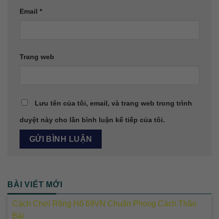
Email
*
Trang web
Lưu tên của tôi, email, và trang web trong trình
duyệt này cho lần bình luận kế tiếp của tôi.
BÀI VIẾT MỚI
Cách Chơi Rồng Hổ 69VN Chuẩn Phong Cách Thần
Bài