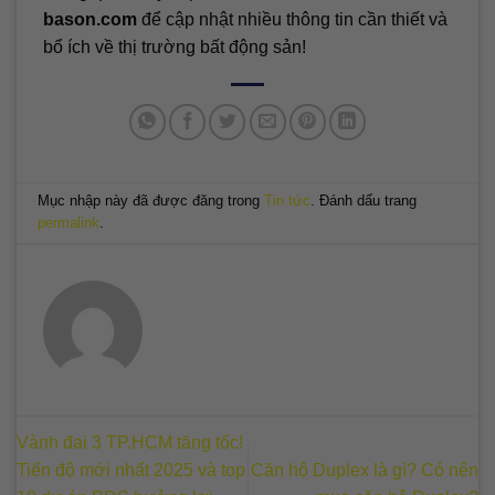
bason.com
để cập nhật nhiều thông tin cần thiết và
bổ ích về thị trường bất động sản!
Mục nhập này đã được đăng trong
Tin tức
. Đánh dấu trang
permalink
.
Vành đai 3 TP.HCM tăng tốc!
Tiến độ mới nhất 2025 và top
Căn hộ Duplex là gì? Có nên