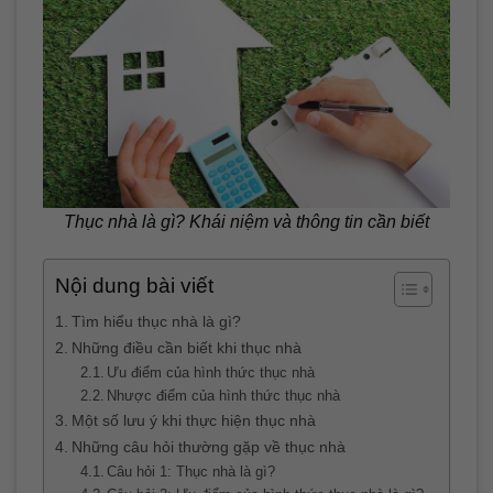
Thục nhà là gì? Khái niệm và thông tin cần biết
Nội dung bài viết
Tìm hiểu thục nhà là gì?
Những điều cần biết khi thục nhà
Ưu điểm của hình thức thục nhà
Nhược điểm của hình thức thục nhà
Một số lưu ý khi thực hiện thục nhà
Những câu hỏi thường gặp về thục nhà
Câu hỏi 1: Thục nhà là gì?