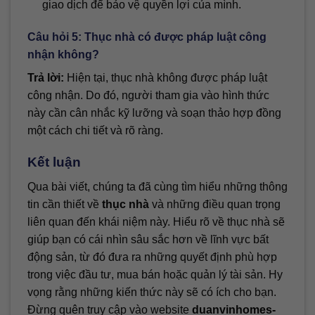
giao dịch để bảo vệ quyền lợi của mình.
Câu hỏi 5: Thục nhà có được pháp luật công
nhận không?
Trả lời:
Hiện tại, thục nhà không được pháp luật
công nhận. Do đó, người tham gia vào hình thức
này cần cân nhắc kỹ lưỡng và soạn thảo hợp đồng
một cách chi tiết và rõ ràng.
Kết luận
Qua bài viết, chúng ta đã cùng tìm hiểu những thông
tin cần thiết về
thục nhà
và những điều quan trọng
liên quan đến khái niệm này. Hiểu rõ về thục nhà sẽ
giúp bạn có cái nhìn sâu sắc hơn về lĩnh vực bất
động sản, từ đó đưa ra những quyết định phù hợp
trong việc đầu tư, mua bán hoặc quản lý tài sản. Hy
vọng rằng những kiến thức này sẽ có ích cho bạn.
Đừng quên truy cập vào website
duanvinhomes-