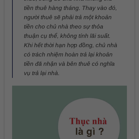
tiền thuê hàng tháng. Thay vào đó,
người thuê sẽ phải trả một khoản
tiền cho chủ nhà theo sự thỏa
thuận cụ thể, không tính lãi suất.
Khi hết thời hạn hợp đồng, chủ nhà
có trách nhiệm hoàn trả lại khoản
tiền đã nhận và bên thuê có nghĩa
vụ trả lại nhà.