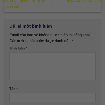
10 dự án BĐS hưởng lợi
mua căn hộ Duplex?
mạnh mẽ
Để lại một bình luận
Email của bạn sẽ không được hiển thị công khai.
Các trường bắt buộc được đánh dấu
*
Bình luận
*
Tên
*