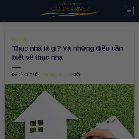
Chuyển
đến
nội
dung
TIN TỨC
Thục nhà là gì? Và những điều cần
biết về thục nhà
ĐÃ ĐĂNG TRÊN
THÁNG 2 18, 2025
BỞI