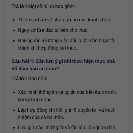
Trả lời:
Một số rủi ro bao gồm:
Thiếu sự bảo vệ pháp lý cho mọi tranh chấp.
Nguy cơ lừa đảo từ bên cho thục.
Những rắc rối trong việc đòi lại tài sản hoặc tài
chính khi hợp đồng kết thúc.
Câu hỏi 4: Cần lưu ý gì khi thực hiện thục nhà
để đảm bảo an toàn?
Trả lời:
Bạn nên:
Xác minh thông tin và uy tín của bên thục trước
khi ký hợp đồng.
Lập hợp đồng chi tiết, ghi rõ quyền lợi và trách
nhiệm của cả hai bên.
Lưu giữ các chứng từ và tài liệu liên quan đến