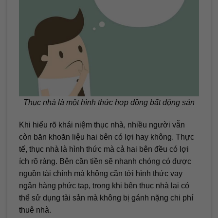
Thục nhà là một hình thức hợp đồng bất động sản
Khi hiểu rõ khái niệm thục nhà, nhiều người vẫn
còn băn khoăn liệu hai bên có lợi hay không. Thực
tế, thục nhà là hình thức mà cả hai bên đều có lợi
ích rõ ràng. Bên cần tiền sẽ nhanh chóng có được
nguồn tài chính mà không cần tới hình thức vay
ngân hàng phức tạp, trong khi bên thục nhà lại có
thể sử dụng tài sản mà không bị gánh nặng chi phí
thuê nhà.