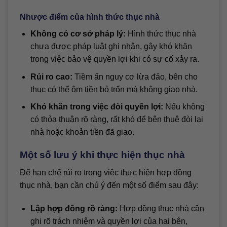
Nhược điểm của hình thức thục nhà
Không có cơ sở pháp lý:
Hình thức thục nhà
chưa được pháp luật ghi nhận, gây khó khăn
trong việc bảo vệ quyền lợi khi có sự cố xảy ra.
Rủi ro cao:
Tiềm ẩn nguy cơ lừa đảo, bên cho
thục có thể ôm tiền bỏ trốn mà không giao nhà.
Khó khăn trong việc đòi quyền lợi:
Nếu không
có thỏa thuận rõ ràng, rất khó để bên thuê đòi lại
nhà hoặc khoản tiền đã giao.
Một số lưu ý khi thực hiện thục nhà
Để hạn chế rủi ro trong việc thực hiện hợp đồng
thục nhà, bạn cần chú ý đến một số điểm sau đây:
Lập hợp đồng rõ ràng:
Hợp đồng thục nhà cần
ghi rõ trách nhiệm và quyền lợi của hai bên,