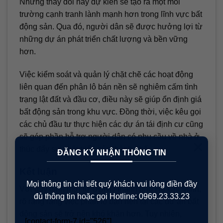
Những thay đổi này dự kiến sẽ tạo ra một môi
trường cạnh tranh lành mạnh hơn trong lĩnh vực bất
động sản. Qua đó, người dân sẽ được hưởng lợi từ
những dự án phát triển chất lượng và bền vững
hơn.
Việc kiểm soát và quản lý chặt chẽ các hoạt động
liên quan đến phân lô bán nền sẽ nghiêm cấm tình
trạng lật đất và đầu cơ, điều này sẽ giúp ổn định giá
bất động sản trong khu vực. Đồng thời, việc kêu gọi
các chủ đầu tư thực hiện các dự án tái định cư cũng
sẽ góp phần hỗ trợ người dân có nhu cầu về nhà ở,
×
thúc đẩy sự phát triển của thành phố.
ĐĂNG KÝ NHẬN THÔNG TIN
Kết luận
Mọi thông tin chi tiết quý khách vui lòng điền đầy
Với quy định mới từ UBND thành phố Hồ Chí Minh,
đủ thông tin hoặc gọi Hotline: 0969.23.33.23
rõ ràng rằng việc phân lô bán nền tại các dự án bất
động sản sẽ trở nên khó khăn hơn. Tuy nhiên,
[contact-form-7 id="526"]