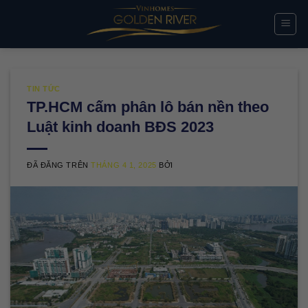
Chuyển
đến
nội
dung
TIN TỨC
TP.HCM cấm phân lô bán nền theo
Luật kinh doanh BĐS 2023
ĐÃ ĐĂNG TRÊN
THÁNG 4 1, 2025
BỞI