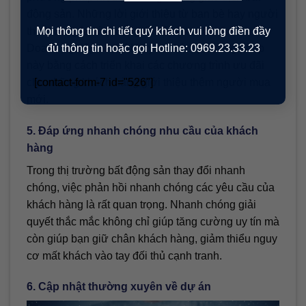
động sản. Những lời giới thiệu từ bạn bè hay người
Mọi thông tin chi tiết quý khách vui lòng điền đầy
thân mang lại tính đáng tin cậy cao cho dự án.
đủ thông tin hoặc gọi Hotline: 0969.23.33.23
Doanh nghiệp có thể khuyến khích phương pháp
này bằng cách triển khai các chương trình ưu đãi
[contact-form-7 id="526"]
cho những khách hàng giới thiệu thêm người mua
mới.
5. Đáp ứng nhanh chóng nhu cầu của khách
hàng
Trong thị trường bất động sản thay đổi nhanh
chóng, việc phản hồi nhanh chóng các yêu cầu của
khách hàng là rất quan trọng. Nhanh chóng giải
quyết thắc mắc không chỉ giúp tăng cường uy tín mà
còn giúp bạn giữ chân khách hàng, giảm thiểu nguy
cơ mất khách vào tay đối thủ cạnh tranh.
6. Cập nhật thường xuyên về dự án