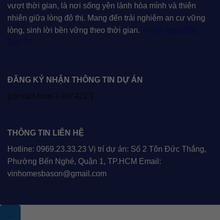
vượt thời gian, là nơi sống yên lành hòa mình và thiên
nhiên giữa lòng đô thị. Mang đến trải nghiệm an cư vững
lòng, sinh lời bền vững theo thời gian.
Tin88
,
oppa888
,
Big777
,
ĐĂNG KÝ NHẬN THÔNG TIN DỰ ÁN
[contact-form-7 id="422"]
THÔNG TIN LIÊN HỆ
Hotline: 0969.23.33.23 Vị trí dự án: Số 2 Tôn Đức Thắng,
Phường Bến Nghé, Quận 1, TP.HCM Email:
vinhomesbason@gmail.com
.