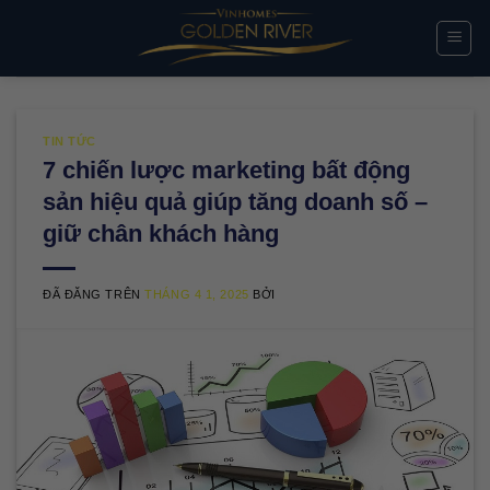
Chuyển
đến
nội
dung
TIN TỨC
7 chiến lược marketing bất động
sản hiệu quả giúp tăng doanh số –
giữ chân khách hàng
ĐÃ ĐĂNG TRÊN
THÁNG 4 1, 2025
BỞI