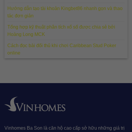
Hướng dẫn tạo tài khoản Kingbet86 nhanh gọn và thao
tác đơn giản
Tổng hợp kỹ thuật phân tích xổ số được chia sẻ bởi
Hoàng Long MCK
Cách đọc bài đối thủ khi chơi Caribbean Stud Poker
online
Vinhomes Ba Son là căn hộ cao cấp sở hữu những giá trị