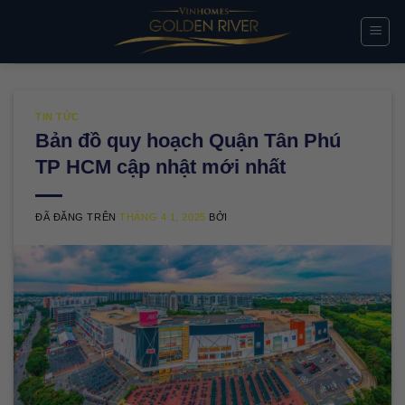
Chuyển
đến
nội
dung
TIN TỨC
Bản đồ quy hoạch Quận Tân Phú
TP HCM cập nhật mới nhất
ĐÃ ĐĂNG TRÊN
THÁNG 4 1, 2025
BỞI