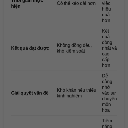
Thời gian thực
Có thể kéo dài hơn
việc
hiện
hiệu
quả
hơn
Kết
quả
đồng
Không đồng đều,
Kết quả đạt được
nhất và
khó kiểm soát
cao
cấp
hơn
Dễ
dàng
nhờ
Khó khăn nếu thiếu
Giải quyết vấn đề
vào sự
kinh nghiệm
chuyên
môn
hóa
Tiềm
năng