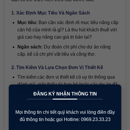
1. Xác Định Mục Tiêu Và Ngân Sách
Mục tiêu:
Bạn cần xác định rõ mục tiêu nâng cấp
căn hộ của mình là gì? Là thu hút khách thuê với
giá cao hay nâng cao giá trị bán lại?
Ngân sách:
Dự đoán chi phí cho dự án nâng
cấp, kể cả chi phí vật liệu và công thợ.
2. Tìm Kiếm Và Lựa Chọn Đơn Vị Thiết Kế
Tìm kiếm các đơn vị thiết kế có uy tín thông qua
đánh giá, giới thiệu từ bạn bè hoặc các dự án đã
×
thực hiện.
ĐĂNG KÝ NHẬN THÔNG TIN
Yêu cầu xem hồ sơ năng lực và danh mục các
dự án trước đây của họ để so sánh.
Mọi thông tin chi tiết quý khách vui lòng điền đầy
đủ thông tin hoặc gọi Hotline: 0969.23.33.23
3. Thảo Luận Và Lên Ý Tưởng Thiết Kế