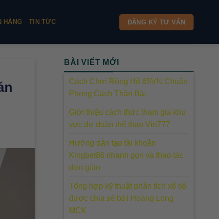
N HÀNG
TIN TỨC
ĐĂNG KÝ TƯ VẤN
BÀI VIẾT MỚI
Cách Chơi Rồng Hổ 69VN Chuẩn
án
Phong Cách Thần Bài
Giới thiệu cách thức tham gia khu
vực dự đoán thể thao Vin777
Hướng dẫn tạo tài khoản
Kingbet86 nhanh gọn và thao tác
đơn giản
Tổng hợp kỹ thuật phân tích xổ số
được chia sẻ bởi Hoàng Long
MCK