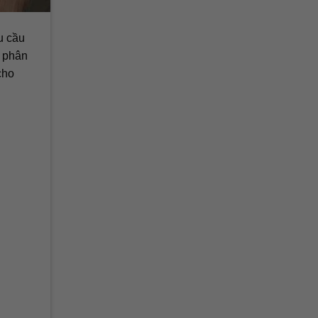
u cầu
g phân
cho