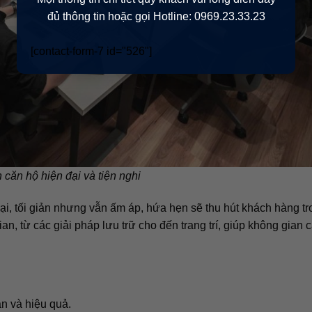
đủ thông tin hoặc gọi Hotline: 0969.23.33.23
[contact-form-7 id="526"]
 căn hộ hiện đại và tiện nghi
ại, tối giản nhưng vẫn ấm áp, hứa hẹn sẽ thu hút khách hàng t
an, từ các giải pháp lưu trữ cho đến trang trí, giúp không gian 
n và hiệu quả.