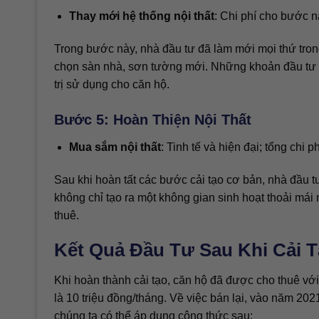
Thay mới hệ thống nội thất
: Chi phí cho bước nà
Trong bước này, nhà đầu tư đã làm mới mọi thứ tron
chọn sàn nhà, sơn tường mới. Những khoản đầu tư n
trị sử dụng cho căn hộ.
Bước 5: Hoàn Thiện Nội Thất
Mua sắm nội thất
: Tinh tế và hiện đại; tổng chi p
Sau khi hoàn tất các bước cải tạo cơ bản, nhà đầu t
không chỉ tạo ra một không gian sinh hoạt thoải má
thuê.
Kết Quả Đầu Tư Sau Khi Cải 
Khi hoàn thành cải tạo, căn hộ đã được cho thuê với
là 10 triệu đồng/tháng. Về việc bán lại, vào năm 202
chúng ta có thể áp dụng công thức sau: