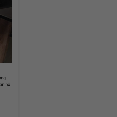
rong
căn hộ