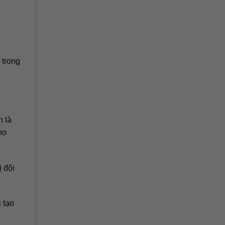
 trong
n là
ho
ị đội
 tạo