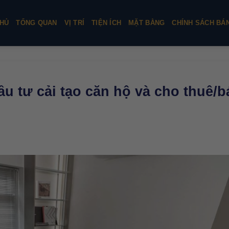
HỦ
TỔNG QUAN
VỊ TRÍ
TIỆN ÍCH
MẶT BẰNG
CHÍNH SÁCH BÁ
ầu tư cải tạo căn hộ và cho thuê/b