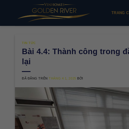
Chuyển
đến
TRANG C
nội
dung
TIN TỨC
Bài 4.4: Thành công trong đ
lại
ĐÃ ĐĂNG TRÊN
THÁNG 4 1, 2025
BỞI