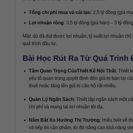
Tổng chi phí mua và cải tạo
: 2,5 tỷ đồng (giá mu
Lợi nhuận ròng
: 3,5 tỷ đồng (giá bán) – 3 tỷ đồn
Mặc dù đã đạt được lợi nhuận, tỷ suất lợi nhuận chỉ
quá trình đầu tư.
Bài Học Rút Ra Từ Quá Trình
Tầm Quan Trọng CủaThiết Kế Nội Thất
: Thiết 
yếu tố quan trọng quyết định đến giá trị bán lại c
thuê hoặc tăng lên giá trị căn hộ rất nhiều.
Quản Lý Ngân Sách
: Thiết lập ngân sách một c
chi phí và mang lại lợi nhuận tối đa.
Nắm Bắt Xu Hướng Thị Trường
: Hiểu biết về t
và tiếp thị sản phẩm, từ đó nâng cao khả năng sin