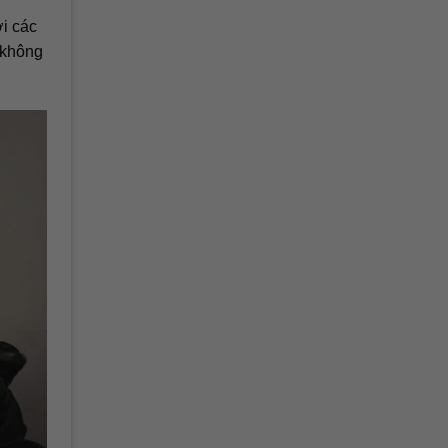
ới các
t không