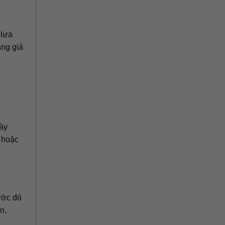
 lựa
ăng giá
này
a hoặc
ước đó
n,