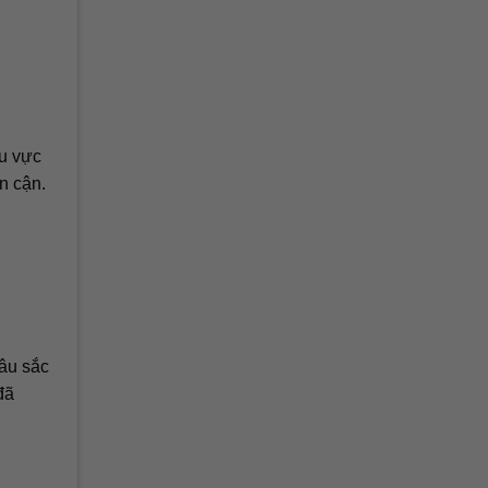
hu vực
n cận.
sâu sắc
đã