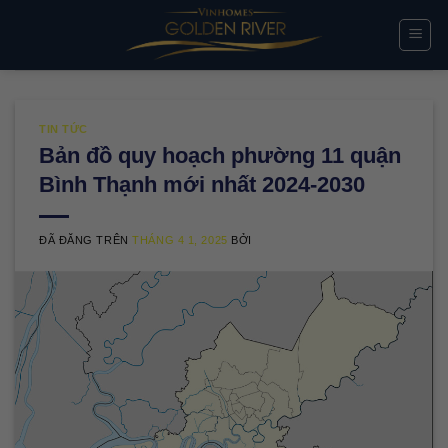
Chuyển
đến
nội
dung
TIN TỨC
Bản đồ quy hoạch phường 11 quận
Bình Thạnh mới nhất 2024-2030
ĐÃ ĐĂNG TRÊN
THÁNG 4 1, 2025
BỞI