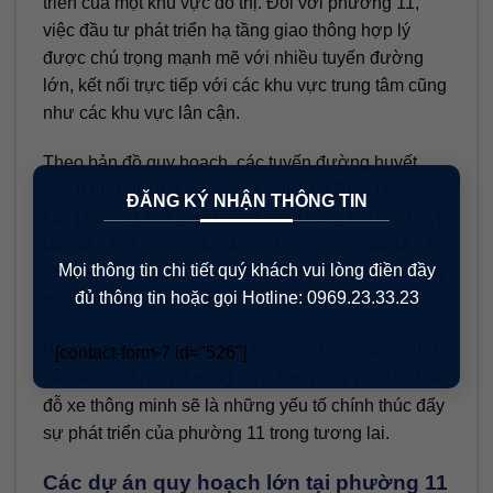
triển của một khu vực đô thị. Đối với phường 11,
việc đầu tư phát triển hạ tầng giao thông hợp lý
được chú trọng mạnh mẽ với nhiều tuyến đường
lớn, kết nối trực tiếp với các khu vực trung tâm cũng
như các khu vực lân cận.
Theo bản đồ quy hoạch, các tuyến đường huyết
×
mạch như đường Nguyễn Xí, đường Bình Lợi và
ĐĂNG KÝ NHẬN THÔNG TIN
các phương tiện giao thông công cộng như xe buýt,
tàu điện ngầm hiện đại đang được triển khai sẽ cải
Mọi thông tin chi tiết quý khách vui lòng điền đầy
thiện khả năng kết nối giao thông và giảm thiểu tình
đủ thông tin hoặc gọi Hotline: 0969.23.33.23
trạng ùn tắc.
Bên cạnh đó, các dự án giao thông trọng điểm như
[contact-form-7 id="526"]
cải tạo các tuyến đường, xây dựng cầu vượt và bãi
đỗ xe thông minh sẽ là những yếu tố chính thúc đẩy
sự phát triển của phường 11 trong tương lai.
Các dự án quy hoạch lớn tại phường 11