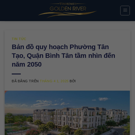
Chuyển
đến
nội
dung
TIN TỨC
Bản đồ quy hoạch Phường Tân
Tạo, Quận Bình Tân tầm nhìn đến
năm 2050
ĐÃ ĐĂNG TRÊN
THÁNG 4 1, 2025
BỞI