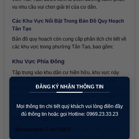
vụ nhu cầu vui chơi giải trí của cư dân.
Các Khu Vực Nổi Bật Trong Bản Đồ Quy Hoạch
Tân Tạo
Bản đồ quy hoạch còn cung cấp phân tích chi tiết về
các khu vực trong phường Tân Tạo, bao gồm:
Khu Vực Phía Đông
Tập trung vào khu dân cư hiện hữu, khu vực này
×
được đánh giá cao với các tuyến đường nội bộ
ĐĂNG KÝ NHẬN THÔNG TIN
đang được cải tạo để nâng cao khả năng lưu thông.
Được gần quốc lộ 1A, khu vực này rất phù hợp cho
các dự án nhà ở trung cấp.
Mọi thông tin chi tiết quý khách vui lòng điền đầy
đủ thông tin hoặc gọi Hotline: 0969.23.33.23
Khu Vực Phía Tây
Tập trung vào khu công nghiệp Tân Tạo, khu vực
[contact-form-7 id="526"]
phía Tây có tiềm năng tăng trưởng bất động sản