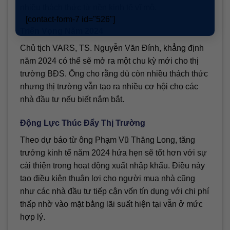
nhiều thách thức từ nền kinh tế vĩ mô.
[contact-form-7 id="526"]
Triển Vọng Năm 2024
Chủ tịch VARS, TS. Nguyễn Văn Đính, khẳng định
năm 2024 có thể sẽ mở ra một chu kỳ mới cho thị
trường BĐS. Ông cho rằng dù còn nhiều thách thức
nhưng thị trường vẫn tạo ra nhiều cơ hội cho các
nhà đầu tư nếu biết nắm bắt.
Động Lực Thúc Đẩy Thị Trường
Theo dự báo từ ông Phạm Vũ Thăng Long, tăng
trưởng kinh tế năm 2024 hứa hẹn sẽ tốt hơn với sự
cải thiện trong hoạt động xuất nhập khẩu. Điều này
tạo điều kiện thuận lợi cho người mua nhà cũng
như các nhà đầu tư tiếp cận vốn tín dụng với chi phí
thấp nhờ vào mặt bằng lãi suất hiện tại vẫn ở mức
hợp lý.