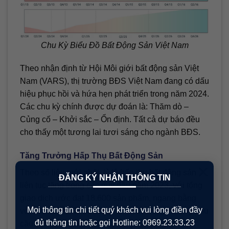
Chu Kỳ Biểu Đồ Bất Động Sản Việt Nam
Theo nhận định từ Hội Môi giới bất động sản Việt
Nam (VARS), thị trường BĐS Việt Nam đang có dấu
hiệu phục hồi và hứa hẹn phát triển trong năm 2024.
Các chu kỳ chính được dự đoán là: Thăm dò –
Củng cố – Khởi sắc – Ổn định. Tất cả dự báo đều
cho thấy một tương lai tươi sáng cho ngành BĐS.
Tăng Trưởng Hấp Thụ Bất Động Sản
×
Theo số liệu mới nhất, tỷ lệ hấp thụ bất động sản
ĐĂNG KÝ NHẬN THÔNG TIN
liên tục tăng trong các quý đầu năm 2023, với tổng
giao dịch ước đạt 18.600 sản phẩm, ngang bằng
Mọi thông tin chi tiết quý khách vui lòng điền đầy
với năm 2022. Điều này phản ánh ổn định trong nhu
đủ thông tin hoặc gọi Hotline: 0969.23.33.23
cầu bất động sản, mặc dù vẫn phải đối mặt với