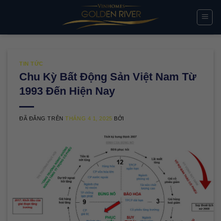
Chuyển
đến
nội
dung
TIN TỨC
Chu Kỳ Bất Động Sản Việt Nam Từ
1993 Đến Hiện Nay
ĐÃ ĐĂNG TRÊN
THÁNG 4 1, 2025
BỞI