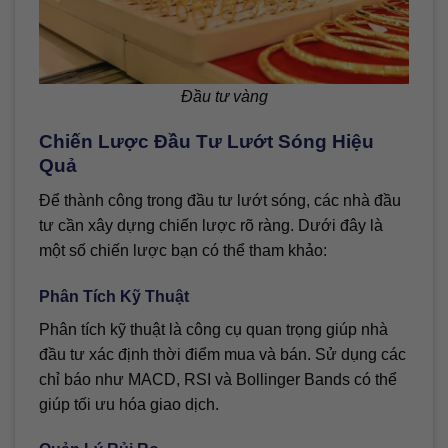
Đầu tư vàng
Chiến Lược Đầu Tư Lướt Sóng Hiệu
Quả
Để thành công trong đầu tư lướt sóng, các nhà đầu
tư cần xây dựng chiến lược rõ ràng. Dưới đây là
một số chiến lược bạn có thể tham khảo:
Phân Tích Kỹ Thuật
Phân tích kỹ thuật là công cụ quan trọng giúp nhà
đầu tư xác định thời điểm mua và bán. Sử dụng các
chỉ báo như MACD, RSI và Bollinger Bands có thể
giúp tối ưu hóa giao dịch.