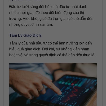
Đầu tư lướt sóng đòi hỏi nhà đầu tư phải dành
nhiều thời gian để theo dõi biến động của thị
trường. Việc không có đủ thời gian có thể dẫn đến
những quyết định sai lầm.
Tâm Lý Giao Dịch
Tâm lý của nhà đầu tư có thể ảnh hưởng lớn đến
hiệu quả giao dịch. Đôi khi, sự không kiên nhẫn
hoặc vội vã trong quyết định có thể dẫn đến thua lỗ.