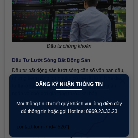
Đầu tư chứng khoán
Đầu Tư Lướt Sóng Bất Động Sản
Đầu tư bất động sản lướt sóng cần số vốn ban đầu,
×
nhưng tiềm năng lợi nhuận có thể rất lớn. Nhà đầu
ĐĂNG KÝ NHẬN THÔNG TIN
tư thường nắm giữ bất động sản trong thời gian
ngắn và chờ đợi giá tăng trước khi bán.
Mọi thông tin chi tiết quý khách vui lòng điền đầy
đủ thông tin hoặc gọi Hotline: 0969.23.33.23
[contact-form-7 id="526"]