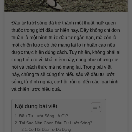
Đầu tư lướt sóng đã trở thành một thuật ngữ quen
thuộc trong giới đầu tư hiện nay. Đây không chỉ đơn
thuần là một hình thức đầu tư ngắn hạn, mà còn là
một chiến lược có thể mang lại lợi nhuận cao nếu
được thực hiện đúng cách. Tuy nhiên, không phải ai
cũng hiểu rõ về khái niệm này, cũng như những cơ
hội và thách thức mà nó mang lại. Trong bài viết
này, chúng ta sẽ cùng tìm hiểu sâu về đầu tư lướt
sóng, từ định nghĩa, cơ hội, rủi ro, đến các loại hình
và chiến lược hiệu quả.
Nội dung bài viết
Đầu Tư Lướt Sóng Là Gì?
Tại Sao Nên Chọn Đầu Tư Lướt Sóng?
Cơ Hội Đầu Tư Đa Dạng