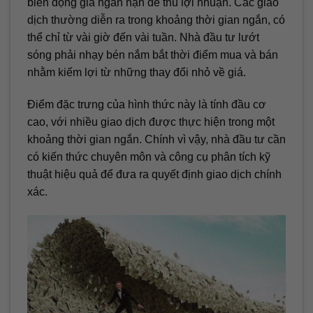
biến động giá ngắn hạn để thu lợi nhuận. Các giao
dịch thường diễn ra trong khoảng thời gian ngắn, có
thể chỉ từ vài giờ đến vài tuần. Nhà đầu tư lướt
sóng phải nhạy bén nắm bắt thời điểm mua và bán
nhằm kiếm lợi từ những thay đổi nhỏ về giá.
Điểm đặc trưng của hình thức này là tính đầu cơ
cao, với nhiều giao dịch được thực hiện trong một
khoảng thời gian ngắn. Chính vì vậy, nhà đầu tư cần
có kiến thức chuyên môn và công cụ phân tích kỹ
thuật hiệu quả để đưa ra quyết định giao dịch chính
xác.