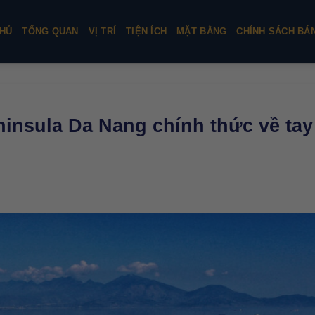
HỦ
TỔNG QUAN
VỊ TRÍ
TIỆN ÍCH
MẶT BẰNG
CHÍNH SÁCH BÁ
insula Da Nang chính thức về tay