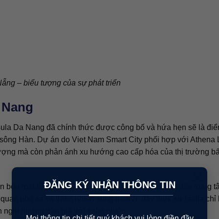
ng – biểu tượng của sự phát triển
 Nang
nsula Da Nang đã chính thức được công bố và hứa hẹn sẽ là đi
 sông Hàn. Dự án do Viet Nam Smart City phối hợp với Athena 
lượng mà còn phản ánh xu hướng cao cấp hóa của thị trường b
×
ĐĂNG KÝ NHẬN THÔNG TIN
ến bốn mặt tiền, trực diện công viên bờ sông Hàn và gần trung 
uan phố xá và thiên nhiên xung quanh, đây thực sự là địa chỉ 
 nghi nhưng gần gũi với thiên nhiên.
Mọi thông tin chi tiết quý khách vui lòng điền đầy