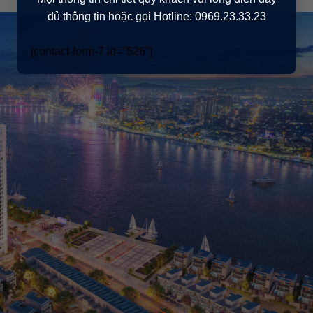
đủ thông tin hoặc gọi Hotline: 0969.23.33.23
[contact-form-7 id="526"]