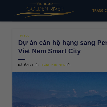
Chuyển
đến
TRANG C
nội
dung
TIN TỨC
Dự án căn hộ hạng sang Pen
Viet Nam Smart City
ĐÃ ĐĂNG TRÊN
THÁNG 2 18, 2025
BỞI