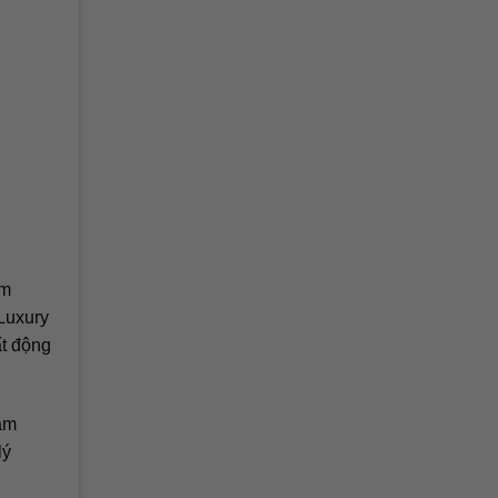
ểm
Luxury
ất động
tâm
lý