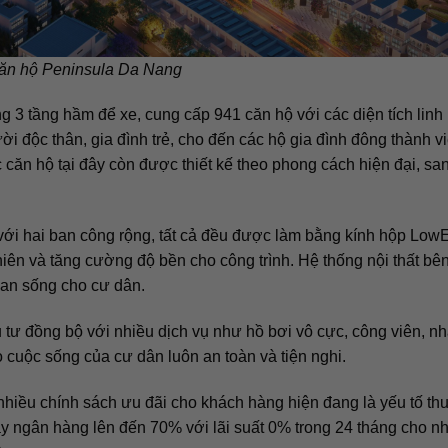
ăn hộ Peninsula Da Nang
g 3 tầng hầm để xe, cung cấp 941 căn hộ với các diện tích linh
 độc thân, gia đình trẻ, cho đến các hộ gia đình đông thành vi
căn hộ tại đây còn được thiết kế theo phong cách hiện đại, sa
 với hai ban công rộng, tất cả đều được làm bằng kính hộp Low
iên và tăng cường độ bền cho công trình. Hệ thống nội thất bên
ian sống cho cư dân.
 tư đồng bộ với nhiều dịch vụ như hồ bơi vô cực, công viên, nhà
 cuộc sống của cư dân luôn an toàn và tiện nghi.
nhiều chính sách ưu đãi cho khách hàng hiện đang là yếu tố thu
y ngân hàng lên đến 70% với lãi suất 0% trong 24 tháng cho n