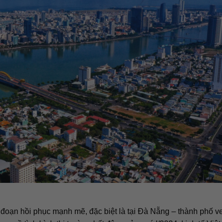
 đoạn hồi phục mạnh mẽ, đặc biệt là tại Đà Nẵng – thành phố v