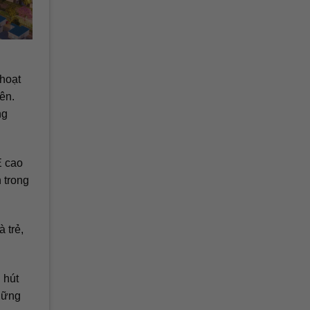
 hoạt
ên.
ng
E cao
 trong
 trẻ,
 hút
hững