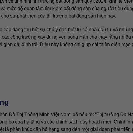
n về tình hình thị trường bất động sản quý I/2024, kinh tế Việ
 và mức độ quan tâm tìm kiếm bất động sản của người tiêu dùn
cho sự phát triển của thị trường bất động sản hiện nay.
o cấp đang thu hút sự chú ý đặc biệt từ cả nhà đầu tư và những
ên các công trường xây dựng ven sông Hàn cho thấy rằng nhiều
 gian dài đình trệ. Điều này không chỉ giúp cải thiện diện mạo đ
ẵng
ần Đô Thị Thông Minh Việt Nam, đã nêu rõ: “Thị trường Đà N
ồng bộ của hạ tầng và các chính sách quy hoạch mới. Chính n
iệt là phân khúc căn hộ hạng sang đến một giai đoạn phát triển 