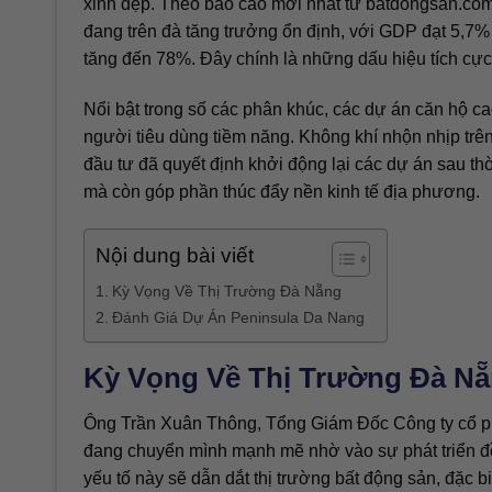
xinh đẹp. Theo báo cáo mới nhất từ batdongsan.com.v
đang trên đà tăng trưởng ổn định, với GDP đạt 5,7%
tăng đến 78%. Đây chính là những dấu hiệu tích cực 
Nổi bật trong số các phân khúc, các dự án căn hộ ca
người tiêu dùng tiềm năng. Không khí nhộn nhịp tr
đầu tư đã quyết định khởi động lại các dự án sau thời
mà còn góp phần thúc đẩy nền kinh tế địa phương.
Nội dung bài viết
Kỳ Vọng Về Thị Trường Đà Nẵng
Đánh Giá Dự Án Peninsula Da Nang
Kỳ Vọng Về Thị Trường Đà N
Ông Trần Xuân Thông, Tổng Giám Đốc Công ty cổ ph
đang chuyển mình mạnh mẽ nhờ vào sự phát triển đ
yếu tố này sẽ dẫn dắt thị trường bất động sản, đặc b