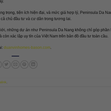
ày.
sang trọng, tiện ích hiện đại, và mức giá hợp lý, Peninsula Da N
ả chủ đầu tư và cư dân trong tương lai.
 giới, những dự án như Peninsula Da Nang không chỉ góp phần
còn xác lập uy tín của Việt Nam trên bản đồ đầu tư toàn cầu.
ại:
duanvinhomes-bason.com
.
alink
.