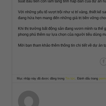
suất đầu tiên còn làm tăng tính hấp dẫn của dự án n
Với những yếu tố vượt trội như vị trí vàng, thiết kế 
đang hứa hẹn mang đến những giá trị bền vững cho c
Khi thị trường bất động sản đang vươn mình ra thế
phong phú thêm sự lựa chọn của người tiêu dùng mà 
Mời bạn tham khảo thêm thông tin chi tiết về dự án t
Mục nhập này đã được đăng trong
Tin tức
. Đánh dấu trang
perm