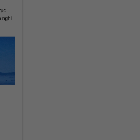
rục
n nghi