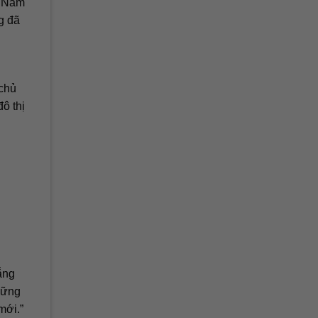
t Nam
g đã
 chủ
ô thị
ẵng
hững
mới.”