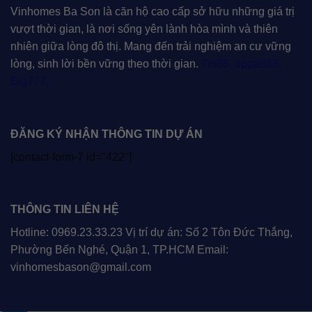
Vinhomes Ba Son là căn hộ cao cấp sở hữu những giá trị
vượt thời gian, là nơi sống yên lành hòa mình và thiên
nhiên giữa lòng đô thị. Mang đến trải nghiệm an cư vững
lòng, sinh lời bền vững theo thời gian.
Tin88
,
oppa888
,
Big777
,
ĐĂNG KÝ NHẬN THÔNG TIN DỰ ÁN
[contact-form-7 id="422"]
THÔNG TIN LIÊN HỆ
Hotline: 0969.23.33.23 Vị trí dự án: Số 2 Tôn Đức Thắng,
Phường Bến Nghé, Quận 1, TP.HCM Email:
vinhomesbason@gmail.com