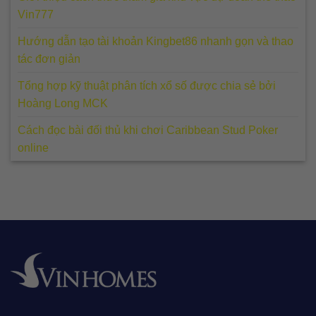
Vin777
Hướng dẫn tạo tài khoản Kingbet86 nhanh gọn và thao
tác đơn giản
Tổng hợp kỹ thuật phân tích xổ số được chia sẻ bởi
Hoàng Long MCK
Cách đọc bài đối thủ khi chơi Caribbean Stud Poker
online