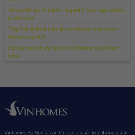
Hướng dẫn tạo tài khoản Kingbet86 nhanh gọn và thao
tác đơn giản
Tổng hợp kỹ thuật phân tích xổ số được chia sẻ bởi
Hoàng Long MCK
Cách đọc bài đối thủ khi chơi Caribbean Stud Poker
online
Vinhomes Ba Son là căn hộ cao cấp sở hữu những giá trị