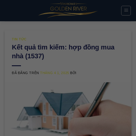
Chuyển
đến
nội
dung
TIN TỨC
Kết quả tìm kiếm: hợp đồng mua
nhà (1537)
ĐÃ ĐĂNG TRÊN
THÁNG 4 1, 2025
BỞI