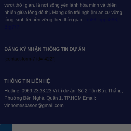
vượt thời gian, là nơi sống yên lành hòa mình và thiên
nhiên giữa lòng đô thị. Mang đến trải nghiệm an cư vững
lòng, sinh lời bền vững theo thời gian.
Tin88
,
oppa888
,
Big777
,
ĐĂNG KÝ NHẬN THÔNG TIN DỰ ÁN
[contact-form-7 id="422"]
THÔNG TIN LIÊN HỆ
Hotline: 0969.23.33.23 Vị trí dự án: Số 2 Tôn Đức Thắng,
Phường Bến Nghé, Quận 1, TP.HCM Email:
vinhomesbason@gmail.com
.