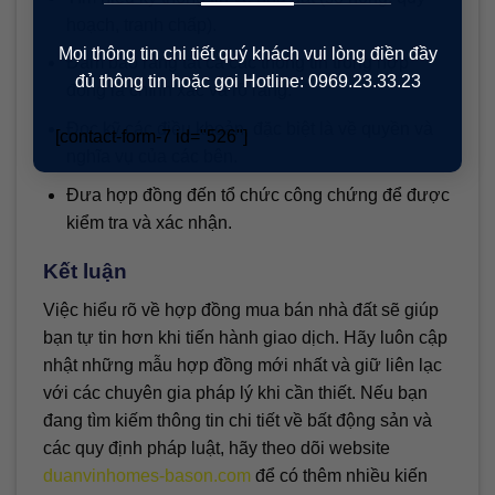
hoạch, tranh chấp).
Mọi thông tin chi tiết quý khách vui lòng điền đầy
Đảm bảo rằng tất cả các thông tin trong hợp
đủ thông tin hoặc gọi Hotline: 0969.23.33.23
đồng là chính xác và rõ ràng.
Đọc kỹ các điều khoản, đặc biệt là về quyền và
[contact-form-7 id="526"]
nghĩa vụ của các bên.
Đưa hợp đồng đến tổ chức công chứng để được
kiểm tra và xác nhận.
Kết luận
Việc hiểu rõ về hợp đồng mua bán nhà đất sẽ giúp
bạn tự tin hơn khi tiến hành giao dịch. Hãy luôn cập
nhật những mẫu hợp đồng mới nhất và giữ liên lạc
với các chuyên gia pháp lý khi cần thiết. Nếu bạn
đang tìm kiếm thông tin chi tiết về bất động sản và
các quy định pháp luật, hãy theo dõi website
duanvinhomes-bason.com
để có thêm nhiều kiến