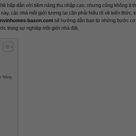
ghề hấp dẫn với tiềm năng thu nhập cao, nhưng cũng không ít t
này, các nhà môi giới tương lai cần phải hiểu rõ về kiến thức, 
nvinhomes-bason.com
sẽ hướng dẫn bạn từ những bước cơ
ớc trong sự nghiệp môi giới nhà đất.
m Năng