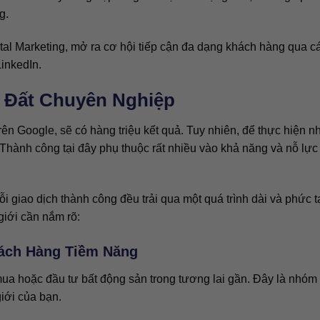
g.
tal Marketing, mở ra cơ hội tiếp cận đa dạng khách hàng qua c
inkedIn.
 Đất Chuyên Nghiệp
ên Google, sẽ có hàng triệu kết quả. Tuy nhiên, để thực hiện 
 Thành công tại đây phụ thuộc rất nhiều vào khả năng và nỗ lực
ỗi giao dịch thành công đều trải qua một quá trình dài và phức t
giới cần nắm rõ:
hách Hàng Tiềm Năng
a hoặc đầu tư bất động sản trong tương lai gần. Đây là nhóm 
iới của bạn.