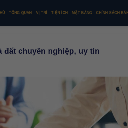
HỦ
TỔNG QUAN
VỊ TRÍ
TIỆN ÍCH
MẶT BẰNG
CHÍNH SÁCH BÁ
 đất chuyên nghiệp, uy tín