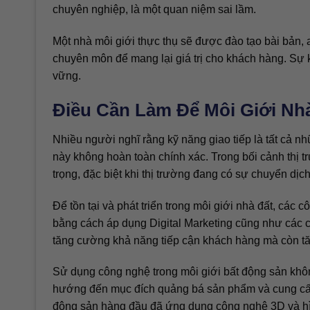
chuyên nghiệp, là một quan niệm sai lầm.
Một nhà môi giới thực thụ sẽ được đào tạo bài bản,
chuyên môn để mang lại giá trị cho khách hàng. Sự 
vững.
Điều Cần Làm Để Môi Giới Nh
Nhiều người nghĩ rằng kỹ năng giao tiếp là tất cả nh
này không hoàn toàn chính xác. Trong bối cảnh thị t
trọng, đặc biệt khi thị trường đang có sự chuyển dị
Để tồn tại và phát triển trong môi giới nhà đất, các
bằng cách áp dụng Digital Marketing cũng như các 
tăng cường khả năng tiếp cận khách hàng mà còn t
Sử dụng công nghệ trong môi giới bất động sản khôn
hướng đến mục đích quảng bá sản phẩm và cung cấp t
động sản hàng đầu đã ứng dụng công nghệ 3D và hìn