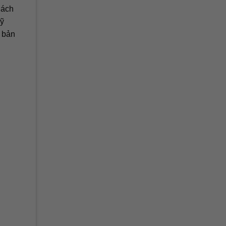
hách
kỹ
 bản