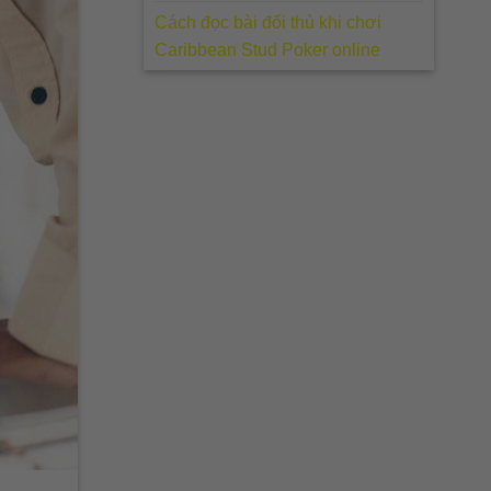
Cách đọc bài đối thủ khi chơi
Caribbean Stud Poker online