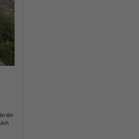
ăn tồn
sách