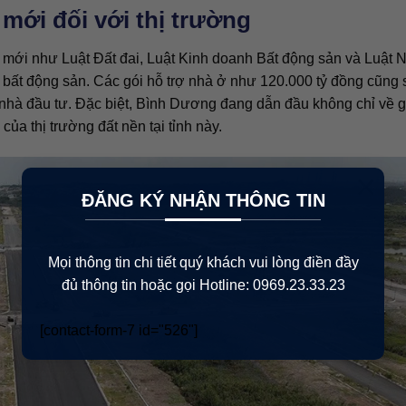
mới đối với thị trường
 mới như Luật Đất đai, Luật Kinh doanh Bất động sản và Luật 
g bất động sản. Các gói hỗ trợ nhà ở như 120.000 tỷ đồng cũng 
c nhà đầu tư. Đặc biệt, Bình Dương đang dẫn đầu không chỉ về g
của thị trường đất nền tại tỉnh này.
×
ĐĂNG KÝ NHẬN THÔNG TIN
Mọi thông tin chi tiết quý khách vui lòng điền đầy
đủ thông tin hoặc gọi Hotline: 0969.23.33.23
[contact-form-7 id="526"]