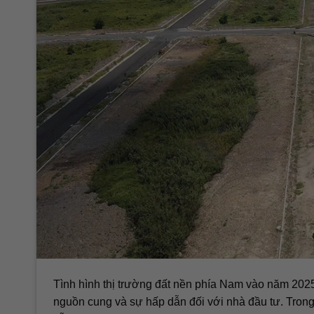
Tình hình thị trường đất nền phía Nam vào năm 2025
nguồn cung và sự hấp dẫn đối với nhà đầu tư. Tron