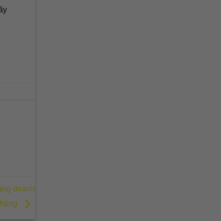
ãy
tăng doanh
 hàng