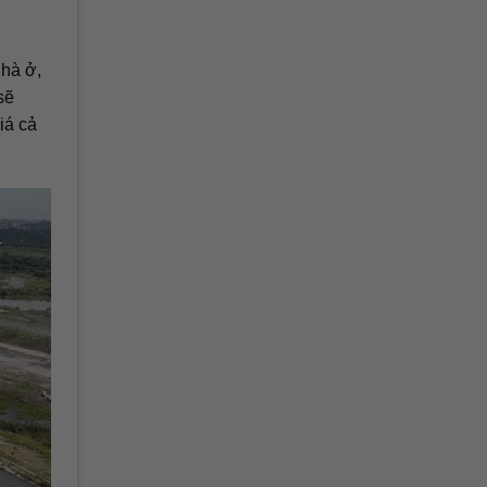
Nhà ở,
sẽ
iá cả